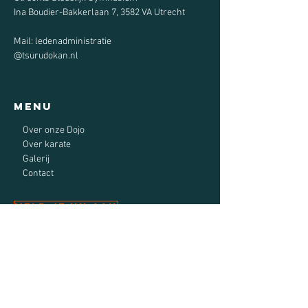
Ina Boudier-Bakkerlaan 7, 3582 VA Utrecht
Mail: ledenadministratie
@tsurudokan.nl
Menu
Over onze Dojo
Over karate
Galerij
Contact
Meld je nu aan
Tsuru-do Kan Karate
Utrecht